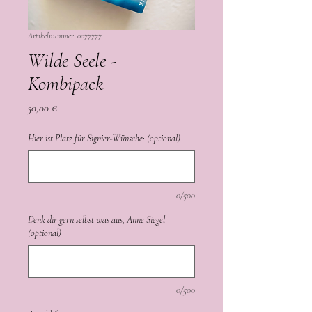
Artikelnummer: 0077777
Wilde Seele -
Kombipack
Preis
30,00 €
Hier ist Platz für Signier-Wünsche: (optional)
0/500
Denk dir gern selbst was aus, Anne Siegel
(optional)
0/500