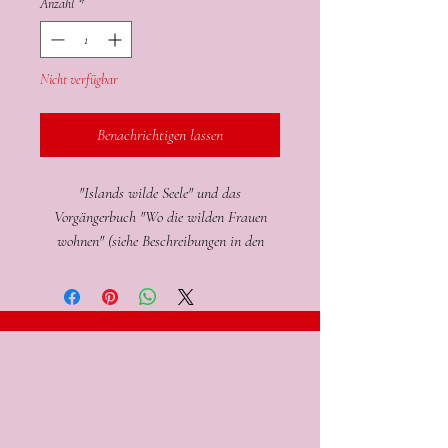
Anzahl
*
Nicht verfügbar
Benachrichtigen lassen
"Islands wilde Seele" und das
Vorgängerbuch "Wo die wilden Frauen
wohnen" (siehe Beschreibungen in den
Einzeltiteln)
2 Hardcover und 20 inspirierende Island-
Portraits als Buchpaket zum Sonderpreis.